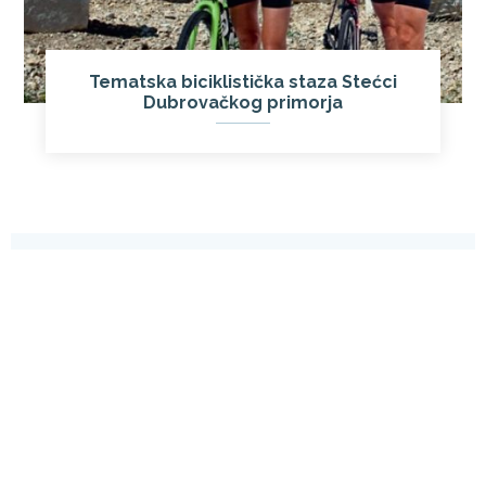
Tematska biciklistička staza Stećci
Dubrovačkog primorja
Linkovi