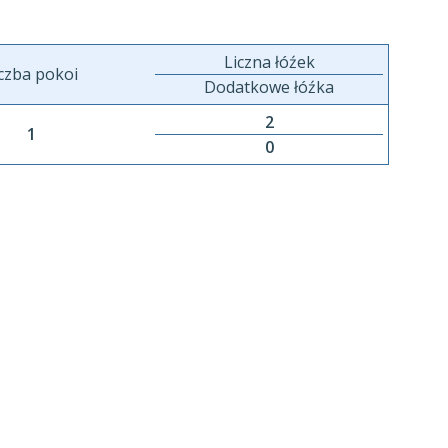
Liczna łóźek
czba pokoi
Dodatkowe łóźka
2
1
0