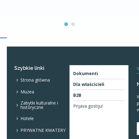
Szybkie linki
Dokumenti
Strona główna
Dla właścicieli
Muzea
B2B
W
Zabytki kulturalne i
p
Prijava gostiju!
historyczne
w
Hotele
PRYWATNE KWATERY