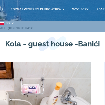
Ć?
POZNAJ WYBRZEŻE DUBROWNIKA
WYCIECZKI
ZDAR
PO
Kola - guest house -Banići
Kola - guest house -Banići