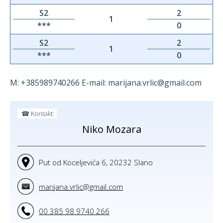
S2
2
1
***
0
S2
2
1
***
0
M: +385989740266 E-mail: marijana.vrlic@gmail.com
☎ Kontakt:
Niko Mozara
Put od Koceljevića 6, 20232 Slano
marijana.vrlic@gmail.com
00 385 98 9740 266