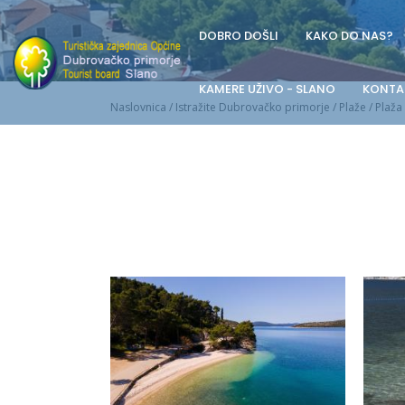
DOBRO DOŠLI
KAKO DO NAS?
KAMERE UŽIVO - SLANO
KONTA
Naslovnica
/
Istražite Dubrovačko primorje
/
Plaže
/
Plaža