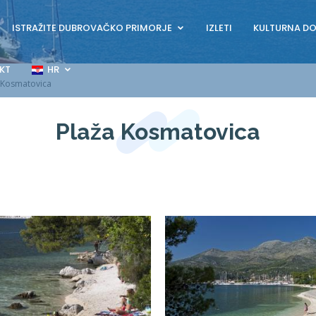
ISTRAŽITE DUBROVAČKO PRIMORJE
IZLETI
KULTURNA D
KT
HR
 Kosmatovica
Plaža Kosmatovica