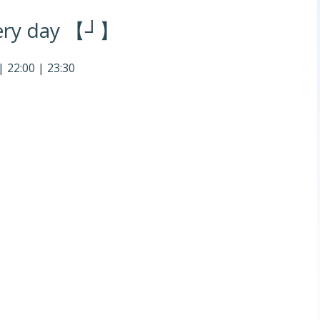
ery day 【┘】
| 22:00 | 23:30