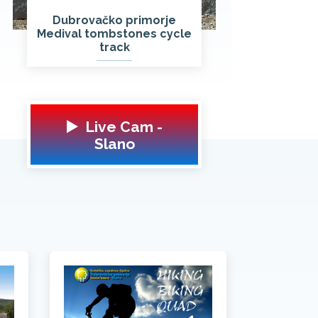
Dubrovačko primorje
Medival tombstones cycle
track
▶️ Live Cam -
Slano