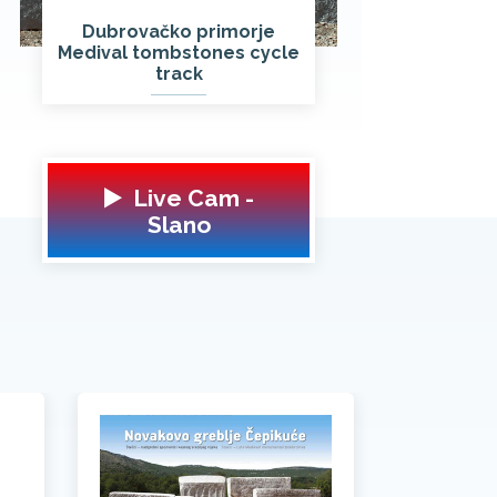
Dubrovačko primorje
Medival tombstones cycle
track
▶️ Live Cam -
Slano