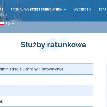
Ć?
POZNAJ WYBRZEŻE DUBROWNIKA
WYCIECZKI
ZDAR
PO
Służby ratunkowe
ministracja Ochrony i Ratownictwa
ek