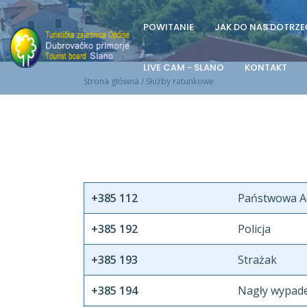
POWITANIE
JAK DO NAS DOTRZE
LIVE CAM - SLANO
KONTAKT
Strona główna
/
Służby ratunkowe
+385 112
Państwowa Ad
+385 192
Policja
+385 193
Strażak
+385 194
Nagły wypad