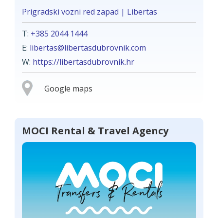
Prigradski vozni red zapad | Libertas
T:
+385 2044 1444
E:
libertas@libertasdubrovnik.com
W:
https://libertasdubrovnik.hr
Google maps
MOCI Rental & Travel Agency